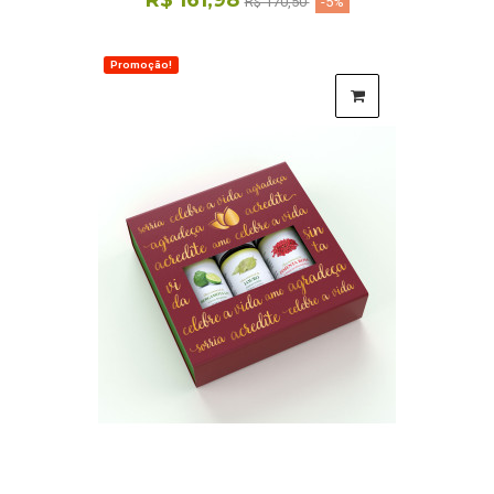
R$ 161,98
R$ 170,50
-5%
Promoção!