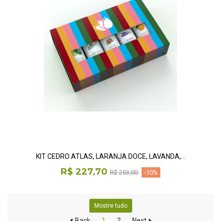
KIT CEDRO ATLAS, LARANJA DOCE, LAVANDA,...
R$ 227,70
R$ 253,00
-10%
Mostre tudo
Back
1
2
Next