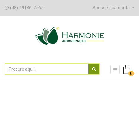
(48) 99146-7565
Acesse sua conta
navegaç
0
de
alternân