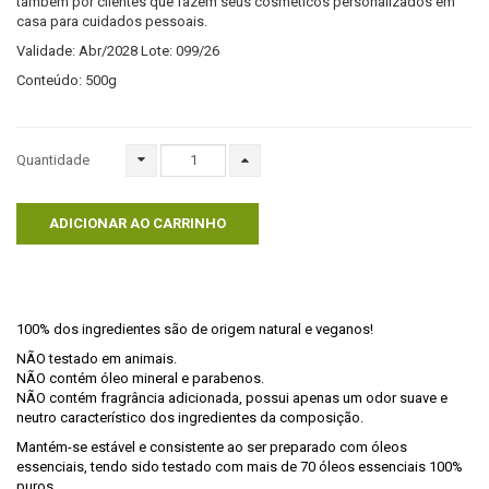
também por clientes que fazem seus cosméticos personalizados em
casa para cuidados pessoais.
Validade: Abr/2028 Lote: 099/26
Conteúdo: 500g
Quantidade
ADICIONAR AO CARRINHO
100% dos ingredientes são de origem natural e veganos!
NÃO testado em animais.
NÃO contém óleo mineral e parabenos.
NÃO contém fragrância adicionada, possui apenas um odor suave e
neutro característico dos ingredientes da composição.
Mantém-se estável e consistente ao ser preparado com óleos
essenciais, tendo sido testado com mais de 70 óleos essenciais 100%
puros.