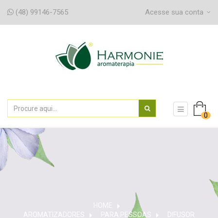
(48) 99146-7565
Acesse sua conta
navegaç
0
de
alternân
HOME
AROMATIZADORES
>
PARA PESSOAS
>
DIFUSOR