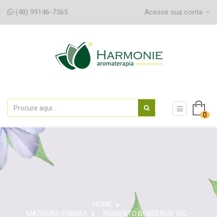
(48) 99146-7565
Acesse sua conta
navegaç
0
de
alternân
HOME
MATÉRIAS-PRIMAS
>
PIGMENTO BORDEAUX 10G -