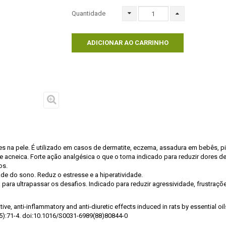
Quantidade
ADICIONAR AO CARRINHO
es na pele. É utilizado em casos de dermatite, eczema, assadura em bebês, pic
e acneica. Forte ação analgésica o que o torna indicado para reduzir dores de
ios.
ade do sono. Reduz o estresse e a hiperatividade.
ara ultrapassar os desafios. Indicado para reduzir agressividade, frustrações 
ive, anti-inflammatory and anti-diuretic effects induced in rats by essential oil
):71-4. doi:10.1016/S0031-6989(88)80844-0