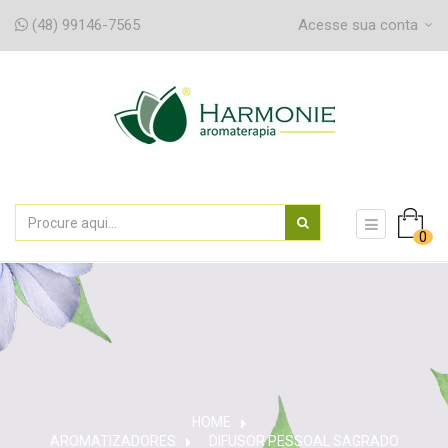
(48) 99146-7565
Acesse sua conta
navegaç
0
de
alternân
HOME
AROMATIZADORES
>
DIFUSOR PESSOAL SAGRADO