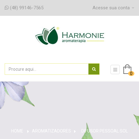
(48) 99146-7565
Acesse sua conta
navegaç
0
de
alternân
HOME
AROMATIZADORES
>
DIFUSOR PESSOAL SOL