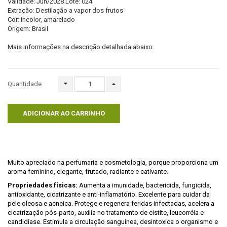
Validade: Jun/2028 Lote: 024
Extração: Destilação a vapor dos frutos
Cor: Incolor, amarelado
Origem: Brasil
Mais informações na descrição detalhada abaixo.
Quantidade
ADICIONAR AO CARRINHO
Muito apreciado na perfumaria e cosmetologia, porque proporciona um
aroma feminino, elegante, frutado, radiante e cativante.
Propriedades físicas:
Aumenta a imunidade, bactericida, fungicida,
antioxidante, cicatrizante e anti-inflamatório. Excelente para cuidar da
pele oleosa e acneica. Protege e regenera feridas infectadas, acelera a
cicatrização pós-parto, auxilia no tratamento de cistite, leucorréia e
candidíase. Estimula a circulação sanguínea, desintoxica o organismo e