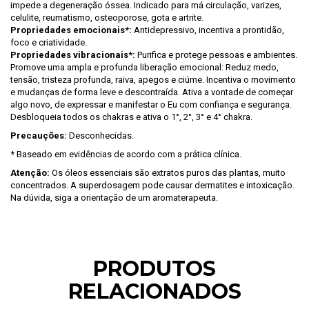
impede a degeneração óssea. Indicado para má circulação, varizes,
celulite, reumatismo, osteoporose, gota e artrite.
Propriedades emocionais*:
Antidepressivo, incentiva a prontidão,
foco e criatividade.
Propriedades vibracionais*:
Purifica e protege pessoas e ambientes.
Promove uma ampla e profunda liberação emocional: Reduz medo,
tensão, tristeza profunda, raiva, apegos e ciúme. Incentiva o movimento
e mudanças de forma leve e descontraída. Ativa a vontade de começar
algo novo, de expressar e manifestar o Eu com confiança e segurança.
Desbloqueia todos os chakras e ativa o 1°, 2°, 3° e 4° chakra.
Precauções:
Desconhecidas.
* Baseado em evidências de acordo com a prática clínica.
Atenção:
Os óleos essenciais são extratos puros das plantas, muito
concentrados. A superdosagem pode causar dermatites e intoxicação.
Na dúvida, siga a orientação de um aromaterapeuta.
PRODUTOS
RELACIONADOS