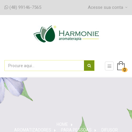
(48) 99146-7565
Acesse sua conta
navegaç
0
de
alternân
HOME
AROMATIZADORES
>
PARA PESSOAS
>
DIFUSOR