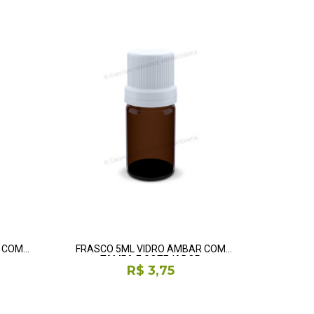
R COM
FRASCO 5ML VIDRO ÂMBAR COM
TAMPA E GOTEJADOR
R$ 3,75