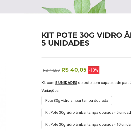
KIT POTE 30G VIDRO
5 UNIDADES
R$ 40,05
R$ 44,50
-10%
Kit com
5
UNIDADES
do pote com capacidade para 3
Variações:
Pote 30g vidro âmbar tampa dourada
Kit Pote 30g vidro âmbar tampa dourada - 5 unida
Kit Pote 30g vidro âmbar tampa dourada - 10 unid